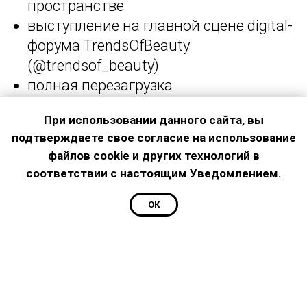
пространстве
выступление на главной сцене digital-
форума TrendsOfBeauty
(@trendsof_beauty)
полная перезагрузка
профессионального роста и
При использовании данного сайта, вы
позиционирования себя, получение
подтверждаете свое согласие на использование
интересных знакомств для быстрого
файлов cookie и других технологий в
старта
соответствии с настоящим Уведомлением.
ОК
Менторы проекта:
TrendsOfBeauty
Леонид Романов
Александр Кабанов